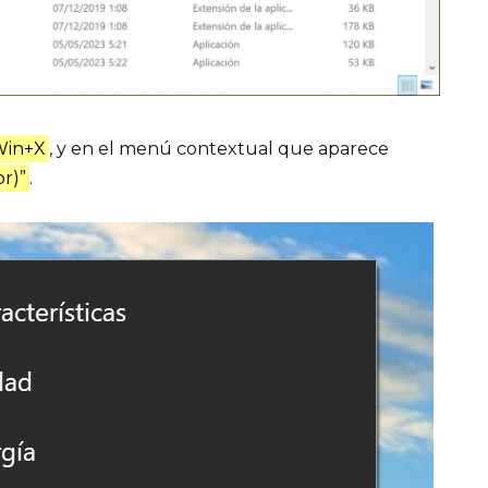
Win+X
, y en el menú contextual que aparece
or)”
.