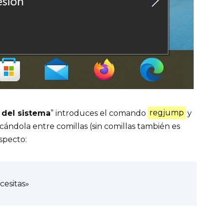
 del sistema
” introduces el comando
regjump
y
ficándola entre comillas (sin comillas también es
specto:
cesitas»