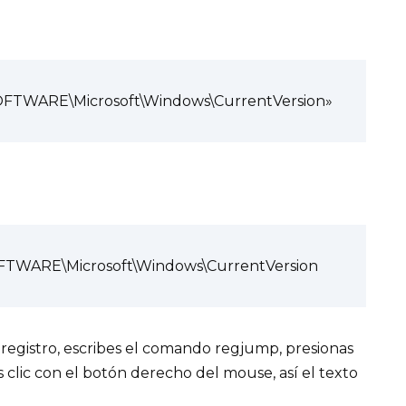
TWARE\Microsoft\Windows\CurrentVersion»
WARE\Microsoft\Windows\CurrentVersion
el registro, escribes el comando regjump, presionas
s clic con el botón derecho del mouse, así el texto