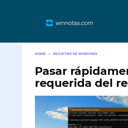
Skip
to
content
HOME
»
REGISTRO DE WINDOWS
Pasar rápidamen
requerida del re