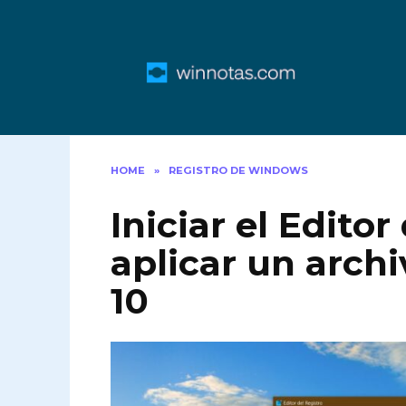
Skip
to
content
HOME
»
REGISTRO DE WINDOWS
Iniciar el Editor
aplicar un arc
10