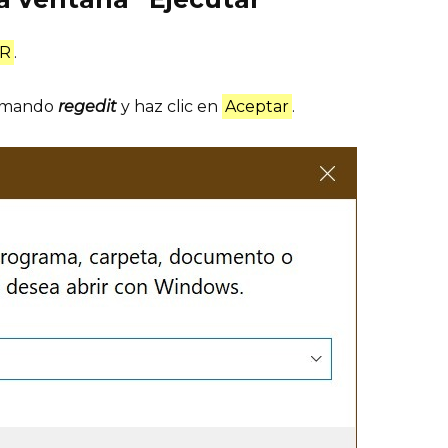
 R
.
 comando
regedit
y haz clic en
Aceptar
.