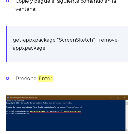
Copie y pegue el siguiente comando en la
ventana:
get-appxpackage *ScreenSketch* | remove-
appxpackage
Presione
Enter
.