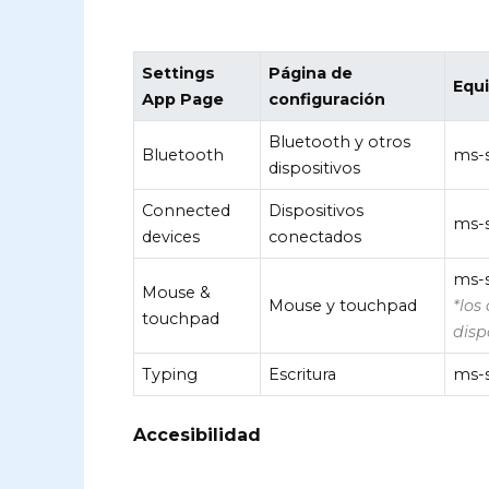
Settings
Página de
Equ
App Page
configuración
Bluetooth y otros
Bluetooth
ms-s
dispositivos
Connected
Dispositivos
ms-s
devices
conectados
ms-
Mouse &
Mouse y touchpad
*los
touchpad
disp
Typing
Escritura
ms-s
Accesibilidad