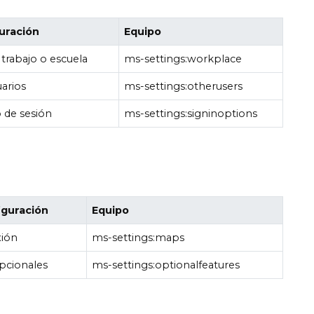
uración
Equipo
trabajo o escuela
ms-settings:workplace
uarios
ms-settings:otherusers
o de sesión
ms-settings:signinoptions
iguración
Equipo
xión
ms-settings:maps
opcionales
ms-settings:optionalfeatures