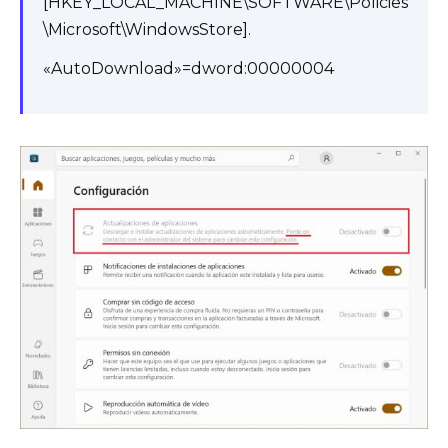
[HKEY_LOCAL_MACHINE\SOFTWARE\Policies
\Microsoft\WindowsStore].
«AutoDownload»=dword:00000004