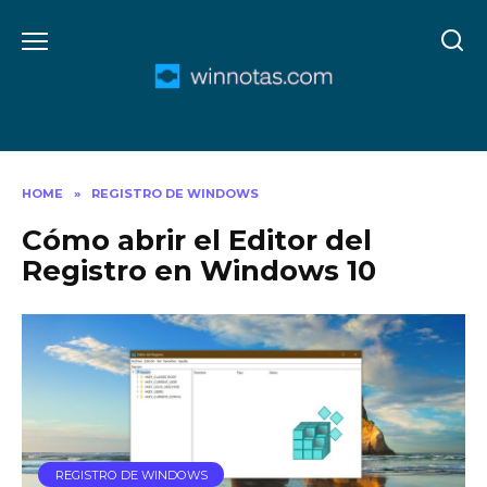
Skip
to
content
HOME
»
REGISTRO DE WINDOWS
Cómo abrir el Editor del
Registro en Windows 10
REGISTRO DE WINDOWS