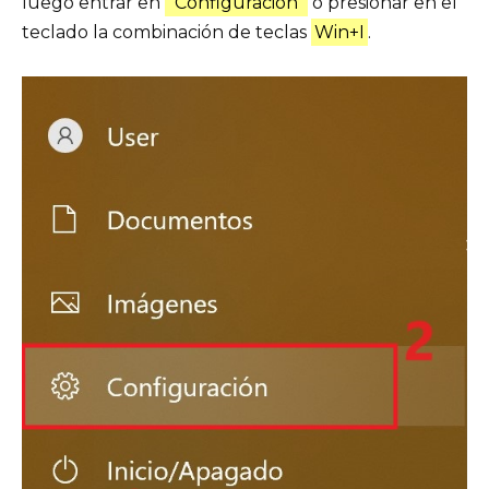
luego entrar en
“Configuración”
o presionar en el
teclado la combinación de teclas
Win+I
.