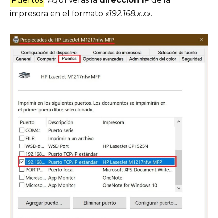
Puertos
. Aquí verás la
dirección IP
de la
impresora en el formato
«192.168.x.x»
.