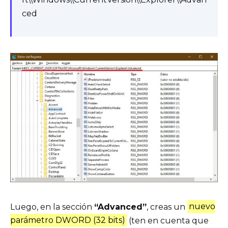
ced
Luego, en la sección
“Advanced”
, creas un
nuevo
parámetro DWORD (32 bits)
(ten en cuenta que