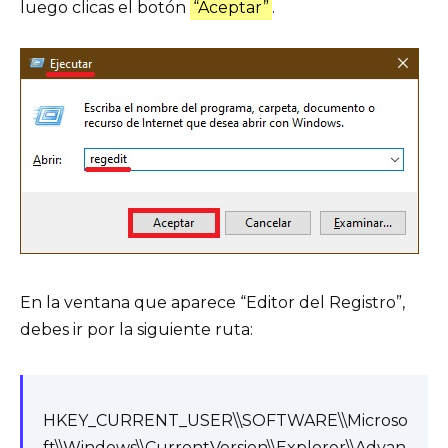
luego clicas el botón
“Aceptar”
.
En la ventana que aparece “Editor del Registro”,
debes ir por la siguiente ruta:
HKEY_CURRENT_USER\\SOFTWARE\\Microso
ft\\Windows\\CurrentVersion\\Explorer\\Advan