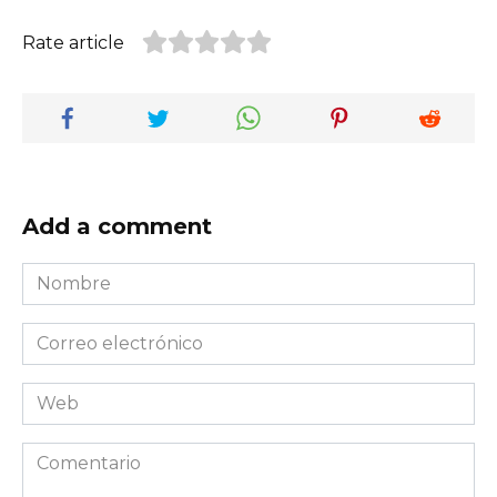
Rate article
Add a comment
Nombre
*
Correo
electrónico
*
Web
Comentario