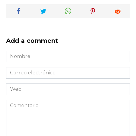
Add a comment
Nombre
*
Correo
electrónico
*
Web
Comentario