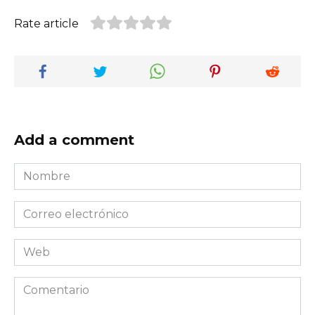
Rate article
Add a comment
Nombre
*
Correo
electrónico
*
Web
Comentario