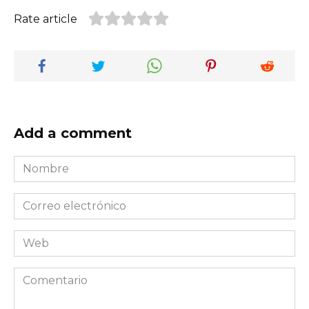
Rate article
Add a comment
Nombre
*
Correo
electrónico
*
Web
Comentario