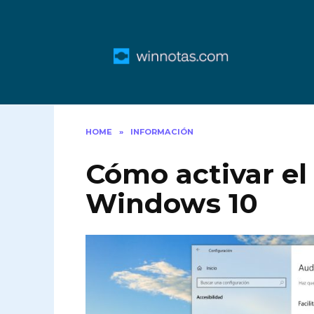
Skip
to
content
HOME
»
INFORMACIÓN
Cómo activar e
Windows 10