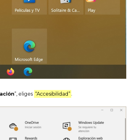
ación
”, eliges
“Accesibilidad”
.