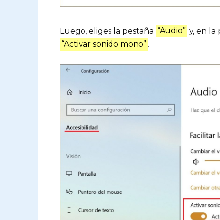
Luego, eliges la pestaña
“Audio”
y, en la
“Activar sonido mono”
.