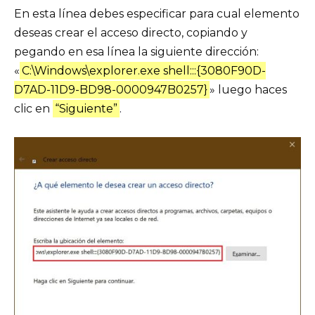
En esta línea debes especificar para cual elemento
deseas crear el acceso directo, copiando y
pegando en esa línea la siguiente dirección:
«
C:\Windows\explorer.exe shell:::{3080F90D-
D7AD-11D9-BD98-0000947B0257}
» luego haces
clic en
“Siguiente”
.