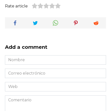
Rate article
Add a comment
Nombre
*
Correo
electrónico
*
Web
Comentario