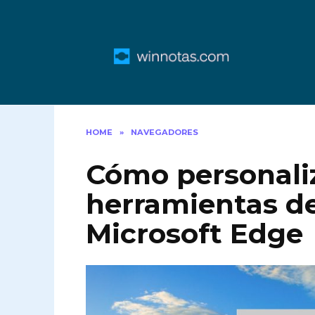
Skip
to
content
HOME
»
NAVEGADORES
Cómo personaliz
herramientas d
Microsoft Edge