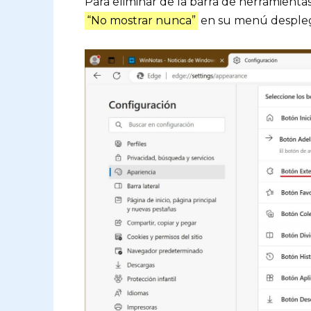
Para eliminar de la barra de herramienta
“No mostrar nunca”
en su menú desple