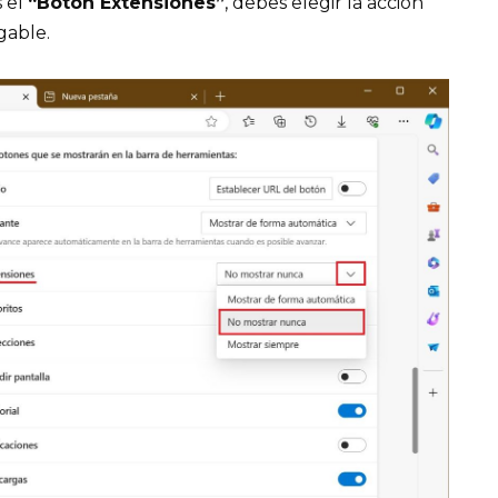
s el
“Botón Extensiones”
, debes elegir la acción
gable.