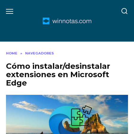
Skip
to
content
HOME
»
NAVEGADORES
Cómo instalar/desinstalar
extensiones en Microsoft
Edge